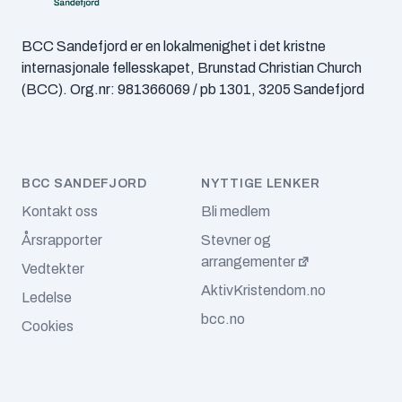
juli 2025
(3)
BCC Sandefjord er en lokalmenighet i det kristne
juni 2025
(3)
internasjonale fellesskapet, Brunstad Christian Church
(BCC). Org.nr: 981366069 / pb 1301, 3205 Sandefjord
mai 2025
(6)
april 2025
(4)
mars 2025
BCC SANDEFJORD
NYTTIGE LENKER
(1)
Kontakt oss
Bli medlem
februar 2025
(2)
Årsrapporter
Stevner og
arrangementer
januar 2025
(3)
Vedtekter
AktivKristendom.no
Ledelse
desember 2024
(4)
bcc.no
Cookies
november 2024
(3)
oktober 2024
(5)