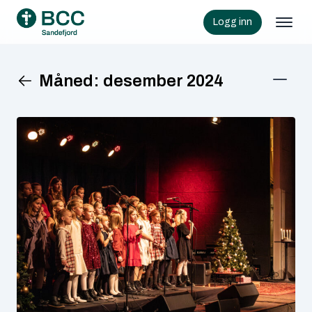
Logg inn
Måned:
desember 2024
KATEGORIER
Aksjon
(2)
Arrangement
(9)
Barn
(8)
Informasjon
(56)
Jubileum
(2)
Samfunn
(5)