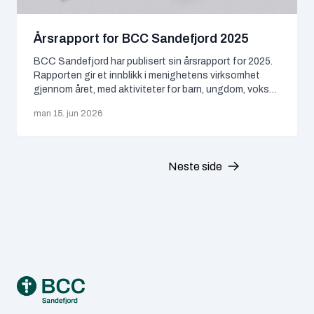
Senior
(1)
Årsrapport for BCC Sandefjord 2025
Ungdom
(15)
BCC Sandefjord har publisert sin årsrapport for 2025.
Rapporten gir et innblikk i menighetens virksomhet
gjennom året, med aktiviteter for barn, ungdom, voksne
ARKIV
og eldre, samt en oversikt over økonomi og
man 15. jun 2026
ressursbruk. Året har vært preget av høy aktivitet,
juni 2026
(1)
fellesskap og omfattende frivillig innsats. Menigheten
har gjennomført 126 arrangementer og hatt et bredt
mai 2026
(2)
tilbud på…
Neste side
april 2026
(1)
mars 2026
(3)
januar 2026
(1)
Footer
november 2025
(4)
august 2025
(1)