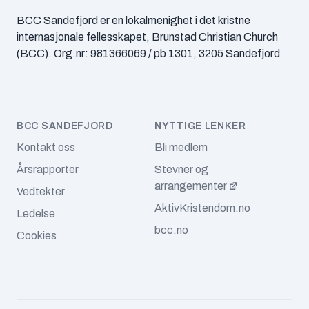
juli 2025
BCC Sandefjord er en lokalmenighet i det kristne
(3)
internasjonale fellesskapet, Brunstad Christian Church
juni 2025
(3)
(BCC). Org.nr: 981366069 / pb 1301, 3205 Sandefjord
mai 2025
(6)
april 2025
(4)
BCC SANDEFJORD
NYTTIGE LENKER
mars 2025
(1)
Kontakt oss
Bli medlem
Årsrapporter
Stevner og
februar 2025
(2)
arrangementer
Vedtekter
januar 2025
(3)
AktivKristendom.no
Ledelse
bcc.no
desember 2024
(4)
Cookies
november 2024
(3)
oktober 2024
(5)