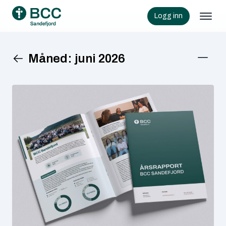
Logg inn
Måned:
juni 2026
KATEGORIER
Aksjon
(2)
Arrangement
(9)
Barn
(8)
Informasjon
(56)
Jubileum
(2)
Samfunn
(5)