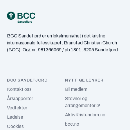
Footer
september 2024
(5)
juli 2024
(1)
juni 2024
(2)
BCC Sandefjord er en lokalmenighet i det kristne
internasjonale fellesskapet, Brunstad Christian Church
april 2024
(4)
(BCC). Org.nr: 981366069 / pb 1301, 3205 Sandefjord
desember 2023
(4)
november 2023
(3)
BCC SANDEFJORD
NYTTIGE LENKER
oktober 2023
(1)
Kontakt oss
Bli medlem
september 2023
(1)
Årsrapporter
Stevner og
arrangementer
Vedtekter
august 2023
(1)
AktivKristendom.no
Ledelse
juli 2023
(1)
bcc.no
Cookies