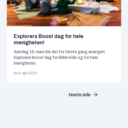
juli 2025
(3)
juni 2025
(3)
mai 2025
(6)
Explorers Boost dag for hele
menigheten!
april 2025
(4)
Søndag 19. mars ble det for første gang arrangert
Explorers Boost dag for Bible Kids og for hele
mars 2025
(1)
menigheten.
februar 2025
(2)
tor 6. apr 2023
januar 2025
(3)
Neste side
desember 2024
(4)
november 2024
(3)
oktober 2024
(5)