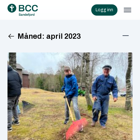
Logg inn
Måned:
april 2023
KATEGORIER
Aksjon
(2)
Arrangement
(9)
Barn
(8)
Informasjon
(56)
Jubileum
(2)
Samfunn
(5)