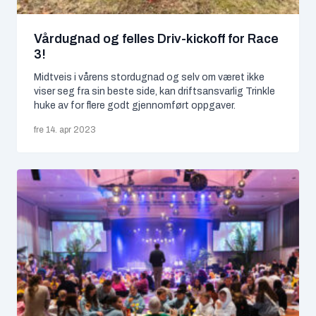
Senior
(1)
Vårdugnad og felles Driv-kickoff for Race
Ungdom
(15)
3!
Midtveis i vårens stordugnad og selv om været ikke
viser seg fra sin beste side, kan driftsansvarlig Trinkle
ARKIV
huke av for flere godt gjennomført oppgaver.
juni 2026
(1)
fre 14. apr 2023
mai 2026
(2)
april 2026
(1)
mars 2026
(3)
januar 2026
(1)
november 2025
(4)
august 2025
(1)